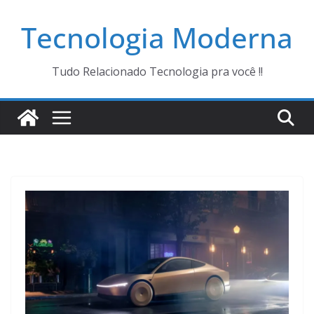
Pular
Tecnologia Moderna
para
o
conteúdo
Tudo Relacionado Tecnologia pra você !!