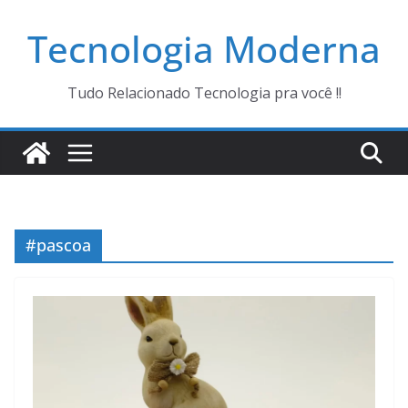
Pular
Tecnologia Moderna
para
o
conteúdo
Tudo Relacionado Tecnologia pra você !!
#pascoa